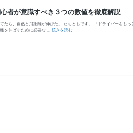
初心者が意識すべき３つの数値を徹底解説
ってたら、自然と飛距離が伸びた」 たちともです。 「ドライバーをも
【必
離を伸ばすために必要な …
続きを読む
読】
ド
ラ
イ
バ
ー
飛
距
離
の
伸
ば
し
方！
初
心