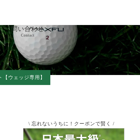
問い合わせ
Contact
ート
問い合わせ
詳細情報
ャフト【ウェッジ専用】
特商法に基づく表記
個人情報保護方針
\ 忘れないうちに！クーポンで賢く /