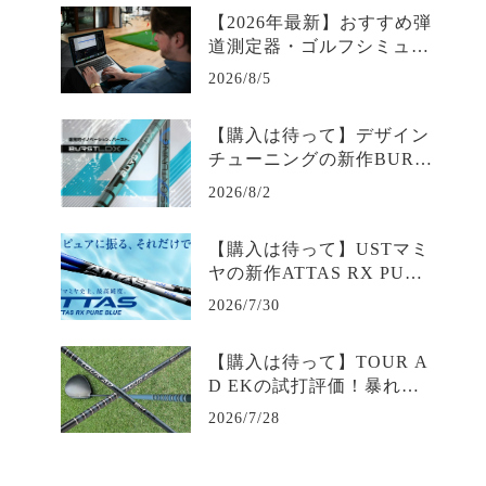
コミ・スペック・最安値を
【2026年最新】おすすめ弾
徹底解説
道測定器・ゴルフシミュレ
ーター比較＆選び方完全ガ
2026/8/5
イド｜データで変わる練習
効率
【購入は待って】デザイン
チューニングの新作BURS
T LDXの試打評価は？爆発
2026/8/2
的初速と安定を生むトルク
コントロール｜評判・口コ
【購入は待って】USTマミ
ミ・スペック・最安値を徹
ヤの新作ATTAS RX PURE
底解説
BLUEの試打評価は？｜評
2026/7/30
判・口コミ・スペック・最
安値を徹底解説
【購入は待って】TOUR A
D EKの試打評価！暴れな
い先調子の評判・価格を徹
2026/7/28
底解説【完全ガイド】