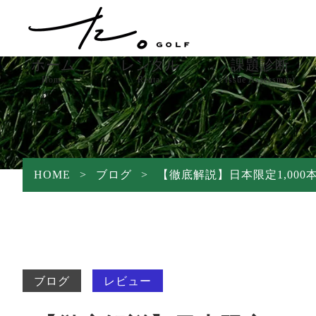
ホーム
レンタル
課題診断
Home
Rental
Issue Assessment
レンタル商品
レンタル方法
HOME
>
ブログ
>
【徹底解説】日本限定1,000本
よくある質問
保証プラン
中古/PR商品
ブログ
レビュー