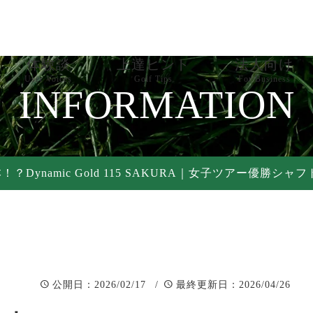
体験談
上達ヒント
法人向け
User Voices
Golf Tips
For Business
INFORMATION
お知らせ
売上改善サポ
器具レビュー
PR依頼
！？Dynamic Gold 115 SAKURA｜女子ツアー優勝シ
練習法
PR実績
ゴルフ知識
：2026/02/17 /
：2026/04/26
公開日
最終更新日