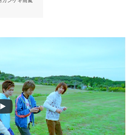
謝カンゲキ雨嵐