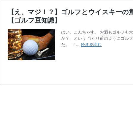
【え、マジ！？】ゴルフとウイスキーの意
【ゴルフ豆知識】
はい、こんちゃす。 お酒もゴルフも大
か？」という 当たり前のようにゴル
【え、
た。 ゴ …
続きを読む
マ
ジ！？】
ゴ
ル
フ
と
ウ
イ
ス
キ
ー
の
意
外