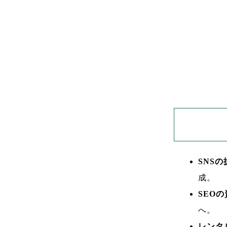
SNS
成。
SEO
へ。
レンタ