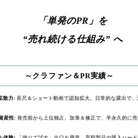
「単発のPR」を
“売れ続ける仕組み” へ
～クラファン＆PR実績～
の拡散力
: 長尺＆ショート動画で認知拡大。日常的な露出で
の資産性
: 発売前から上位独占。加筆＆修正で、半永久的に
ル体験:
「借りて試す」出口を用意。高額製品の購入ハード