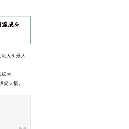
円達成を
に流入を最大
知拡大。
販促支援。