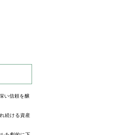
、深い信頼を醸
売れ続ける資産
ルを劇的に下