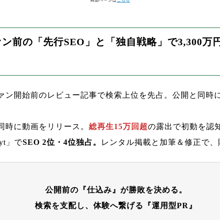
商品ページは
こちら
ン前の「先行SEO」と「独自戦略」で3,300万
ァン開始前のレビュー記事で検索上位を先占。公開と同時
同時に動画をリリース。
総再生15万回超
の露出で初動を認
lyt」で
SEO 2位・4位独占。
レンタル掲載と加筆＆修正で、
公開前の『仕込み』が勝敗を決める。
検索を支配し、体験へ繋げる『運用型PR』