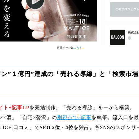
商品ページは
こちら
ァン”１億円”達成の「売れる導線」と「検索市場
イト+記事LP
を完結制作。「売れる導線」を一から構築。
フ×酒」「自宅×贅沢」の
別視点で2記事
を執筆。流入口を最
TICE 口コミ」で
SEO 2位・4位
を独占。各SNSのスポンサ
。