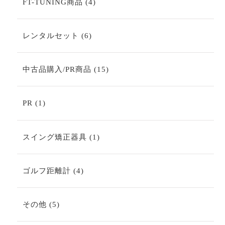
4
FT-TUNING商品
4
品
個
の
商
6
レンタルセット
6
品
個
の
商
15
中古品購入/PR商品
15
品
個
の
商
1
PR
1
品
個
の
商
1
スイング矯正器具
1
品
個
の
商
4
ゴルフ距離計
4
品
個
の
商
5
その他
5
品
個
の