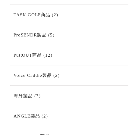
個
の
商
2
TASK GOLF商品
2
品
個
の
商
5
ProSENDR製品
5
品
個
の
商
12
PuttOUT商品
12
品
個
の
商
2
Voice Caddie製品
2
品
個
の
商
3
海外製品
3
品
個
の
商
2
ANGLE製品
2
品
個
の
商