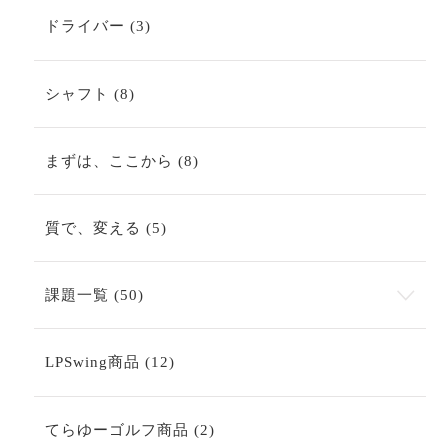
3
ドライバー
3
個
の
商
8
シャフト
8
品
個
の
商
8
まずは、ここから
8
品
個
の
商
5
質で、変える
5
品
個
の
商
50
課題一覧
50
品
個
の
商
12
LPSwing商品
12
品
個
の
商
2
てらゆーゴルフ商品
2
品