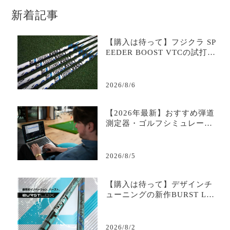
新着記事
【購入は待って】フジクラ SP
EEDER BOOST VTCの試打評
価は？二段階加速が生む飛距
離革命｜評判・口コミ・スペ
ック・最安値を徹底解説
2026/8/6
【2026年最新】おすすめ弾道
測定器・ゴルフシミュレータ
ー比較＆選び方完全ガイド｜
データで変わる練習効率
2026/8/5
【購入は待って】デザインチ
ューニングの新作BURST LD
Xの試打評価は？爆発的初速
と安定を生むトルクコントロ
ール｜評判・口コミ・スペッ
2026/8/2