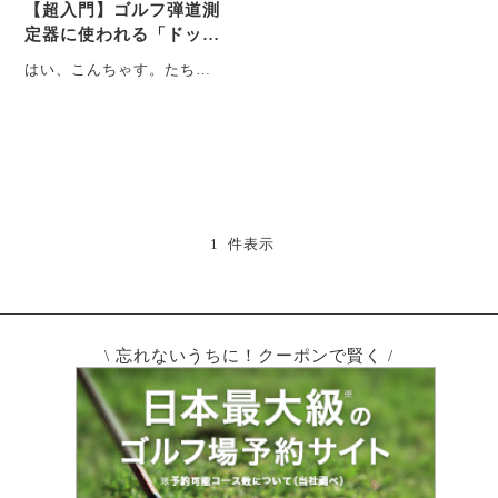
【超入門】ゴルフ弾道測
定器に使われる「ドップ
ラーレーダー」の仕組み
はい、こんちゃす。たちと
をわかりやすく解説
もです。 ということで、今
回は、理系特化のゴルフ豆
知識編です！！笑 ・・・
1 件表示
\ 忘れないうちに！クーポンで賢く /