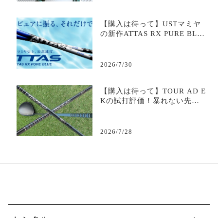
ク・最安値を徹底解説
【購入は待って】USTマミヤ
の新作ATTAS RX PURE BLU
Eの試打評価は？｜評判・口コ
ミ・スペック・最安値を徹底
解説
2026/7/30
【購入は待って】TOUR AD E
Kの試打評価！暴れない先調
子の評判・価格を徹底解説
【完全ガイド】
2026/7/28