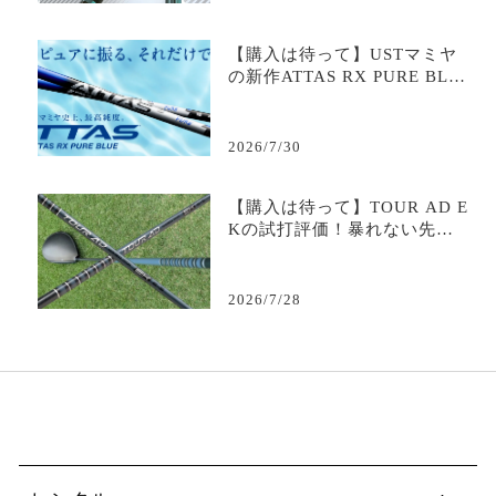
ク・最安値を徹底解説
【購入は待って】USTマミヤ
の新作ATTAS RX PURE BLU
Eの試打評価は？｜評判・口コ
ミ・スペック・最安値を徹底
解説
2026/7/30
【購入は待って】TOUR AD E
Kの試打評価！暴れない先調
子の評判・価格を徹底解説
【完全ガイド】
2026/7/28