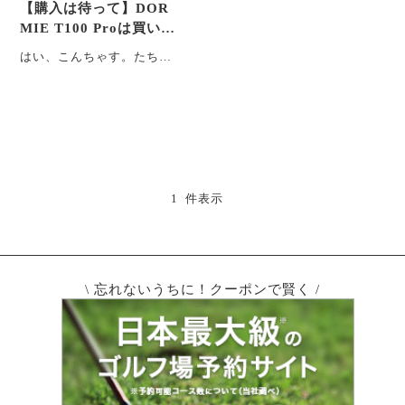
【購入は待って】DOR
MIE T100 Proは買い？
最速0.02秒測定ゴルフ距
はい、こんちゃす。たちと
離計を実際に使ってみた
もです。 突然ですが、皆さ
ん、ゴルフの距離計は何を
使っていますか？ ・・・
1 件表示
\ 忘れないうちに！クーポンで賢く /