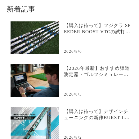
新着記事
【購入は待って】フジクラ SP
EEDER BOOST VTCの試打評
価は？二段階加速が生む飛距
離革命｜評判・口コミ・スペ
ック・最安値を徹底解説
2026/8/6
【2026年最新】おすすめ弾道
測定器・ゴルフシミュレータ
ー比較＆選び方完全ガイド｜
データで変わる練習効率
2026/8/5
【購入は待って】デザインチ
ューニングの新作BURST LD
Xの試打評価は？爆発的初速
と安定を生むトルクコントロ
ール｜評判・口コミ・スペッ
2026/8/2