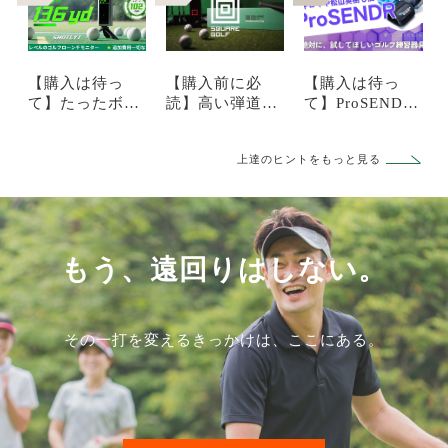
【購入は待っ
【購入前に必
【購入は待っ
て】たったボー
読】高い弾道測
て】ProSENDR
ル3個分の弾道
定器はもう不
(プロセンダー)
測定器「Shotly
要！？「スクエ
は本当に効果あ
上達のヒントをもっと見る
t」徹底レビュ
アゴルフ」を忖
る？メリットや
ー！効果・口コ
度なしで徹底レ
デメリットを徹
ミ・他社比較か
ビュー
底解説【マキロ
ら損しないレン
イも使ってる】
タル活用法まで
もう、遠回りはしない。
その一打を変えるきっかけは、ここにある。