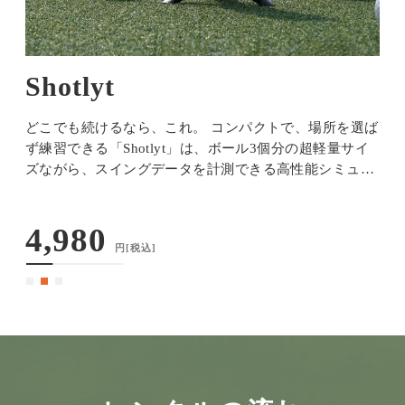
Shotlyt
に
どこでも続けるなら、これ。 コンパクトで、場所を選ば
ず練習できる「Shotlyt」は、ボール3個分の超軽量サイ
ュ
ズながら、スイングデータを計測できる高性能シミュレ
ら
ーション機器です。クラウドファンディングでは総支援
タ
額3,300万円を突破した話題の機器で、飛距離補正やフ
4,980
ェース角など10項目以上のスイ…
円
[税込]