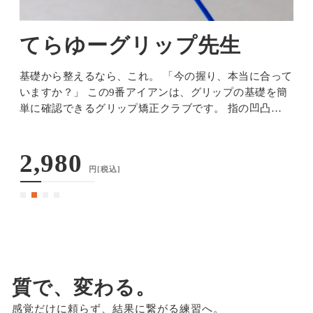
てらゆーグリップ先生
基礎から整えるなら、これ。 「今の握り、本当に合って
いますか？」 この9番アイアンは、グリップの基礎を簡
単に確認できるグリップ矯正クラブです。 指の凹凸設計
ル
により、正しいポジションを自然に体へ覚えさせやすい
け
構造になっています。 ※注文・予約状況により在庫数・
2,980
価格は随時変動し…
円
[税込]
質で、変わる。
感覚だけに頼らず、結果に繋がる練習へ。