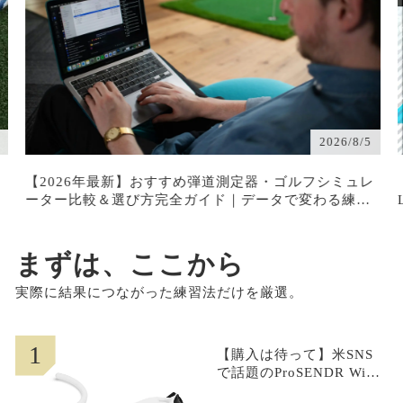
LDXの試打評価は？爆発的初速と安定を生むトルクコ
ントロール｜評判・口コミ・スペック・最安値を徹底
解説
2026/8/2
レ
【購入は待って】デザインチューニングの新作BURST
LDXの試打評価は？爆発的初速と安定を生むトルクコ
ントロール｜評判・口コミ・スペック・最安値を徹底
解説
まずは、ここから
実際に結果につながった練習法だけを厳選。
1
【購入は待って】米SNS
で話題のProSENDR Wide
ner(プロセンダー ワイド