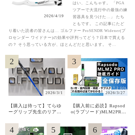
ナー)の効果は本当？口コ
はい、こんちゃす。 「PGA
ミ・評判・中古＆偽物・
ツアーで大流行中の最強の練
損しない使い方まで徹底
2026/4/19
習器具を見つけた…」 たち
レビュー
ともです。 この記事にたど
り着いた読者の皆さんは… ゴルファー ProSENDR Widener(プ
ロセンダー ワイドナー)の効果や評判ってどう？日本で買える
の？ そう思っている方が、ほとんどだと思います。 そ…
2
3
2026/3/1
2026/3/27
【購入は待って】てらゆ
【購入前に必読】Rapsod
ーグリップ先生のリアル
o(ラプソード)MLM2PRO
な効果！評判・購入方
完全ガイド｜使い方・室
法・損しない使い方を徹
内設置・精度・サブスク
4
5
6
底解説！！
まで徹底解説