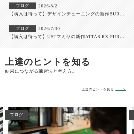
ントロール｜評判・口コミ・スペック・最安値を徹底
ブログ
2026/7/30
解説
【購入は待って】USTマミヤの新作ATTAS RX PURE 
BLUEの試打評価は？｜評判・口コミ・スペック・最
安値を徹底解説
ブログ
2026/7/28
【購入は待って】TOUR AD EKの試打評価！暴れない
先調子の評判・価格を徹底解説【完全ガイド】
ブログ
2026/7/27
上達のヒントを知る
【購入は待って】新作TENSEI 1K Pro Orange RIP+の
試打評価は？「中元調子×RIP+」で初速が伸びる次世
結果につながる練習法と考え方。
代オレンジ｜評判・スペック・最安値を徹底解説
ブログ
2026/8/6
【購入は待って】フジクラ SPEEDER BOOST VTCの
上達のヒントを見る
試打評価は？二段階加速が生む飛距離革命｜評判・口
コミ・スペック・最安値を徹底解説
ブログ
2026/8/5
【2026年最新】おすすめ弾道測定器・ゴルフシミュレ
ーター比較＆選び方完全ガイド｜データで変わる練習
ブログ
効率
ブログ
2026/8/2
【購入は待って】デザインチューニングの新作BURST 