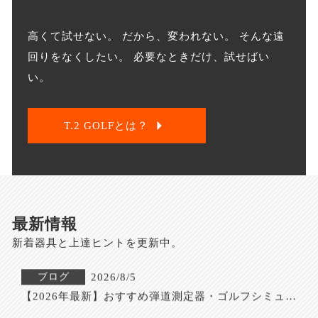
ブログ
2026/7/30
【購入は待って】USTマミヤの新作ATTAS RX PURE 
高くて試せない。 だから、変われない。 そんな遠
BLUEの試打評価は？｜評判・口コミ・スペック・最
回りをなくしたい。 必要なときだけ、試せばい
安値を徹底解説
ブログ
2026/7/28
い。
【購入は待って】TOUR AD EKの試打評価！暴れない
先調子の評判・価格を徹底解説【完全ガイド】
ブログ
2026/7/27
T.2 GOLFとは？
【購入は待って】新作TENSEI 1K Pro Orange RIP+の
試打評価は？「中元調子×RIP+」で初速が伸びる次世
代オレンジ｜評判・スペック・最安値を徹底解説
ブログ
2026/8/6
【購入は待って】フジクラ SPEEDER BOOST VTCの
試打評価は？二段階加速が生む飛距離革命｜評判・口
最新情報
コミ・スペック・最安値を徹底解説
ブログ
2026/8/5
新着器具と上達ヒントを更新中。
【2026年最新】おすすめ弾道測定器・ゴルフシミュレ
ーター比較＆選び方完全ガイド｜データで変わる練習
効率
ブログ
2026/8/2
【購入は待って】デザインチューニングの新作BURST 
LDXの試打評価は？爆発的初速と安定を生むトルクコ