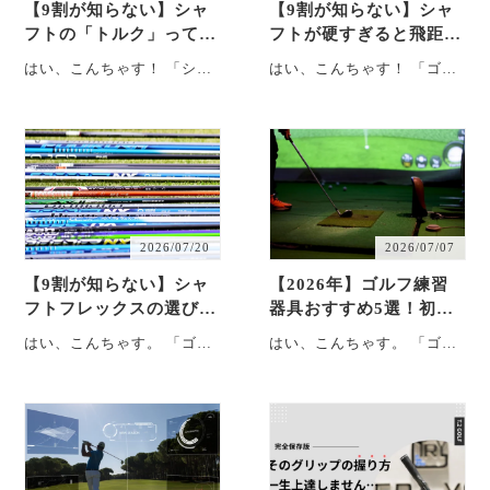
【9割が知らない】シャ
【9割が知らない】シャ
フトの「トルク」って
フトが硬すぎると飛距離
何？初心者向けに選び方
や方向性はどうなるの
はい、こんちゃす！ 「シャ
はい、こんちゃす！ 「ゴル
と飛距離・方向性への影
か？【初心者必読】
フトの奥深さに少しずつ気
フギアの物理特性に興味
響を徹底解説
づいてきた…」 たちともで
津々…」 たちともです。
す。 ・・・
「男な・・・
2026/07/20
2026/07/07
【9割が知らない】シャ
【2026年】ゴルフ練習
フトフレックスの選び方
器具おすすめ5選！初心
は？ヘッドスピード別の
者～上級者への即効性・
はい、こんちゃす。 「ゴル
はい、こんちゃす。 「ゴル
目安を徹底解説
効果や室内使用を徹底比
フギアの物質特性に興味が
フ練習器具だけで、80切り
較
出てきた…」 たちともで
を目指す…」 たちともで
す。 ・・・
す。 ・・・