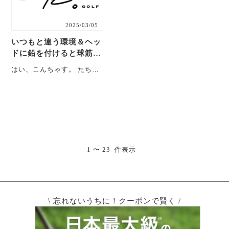
2025/03/05
いつもと違う環境＆ヘッ
ドに鉛を付けると球筋が
どうなるか知っています
はい、こんちゃす。 たちと
か？【反省会#07】
もです。 ということで今回
は、2025年3月05日に行っ
た練・・・
1 〜 23 件表示
\ 忘れないうちに！クーポンで賢く /