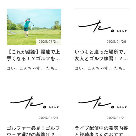
は、2025年2月4日に行った
ともです。 ということで今
練習・・・
回は、20・・・
2025/08/21
2025/04/26
【これが結論】爆速で上
いつもと違った場所で、
手くなる！？ゴルフを始
友人とゴルフ練習！？河
めて極めるべきこと３選
川敷で練習した件が最&
はい、こんちゃす。 たちと
はい、こんちゃす。 たちと
高すぎた【反省会#16】
もです。 ということで今回
もです。 ということで今回
は、2025年1月18日に行っ
は、2025年4月26日に行っ
た練・・・
た練・・・
2025/04/24
2025/04/21
ゴルファー必見！ゴルフ
ライブ配信中の発表内容
ウェア選びの基準は？た
と視聴者さんのおすすめ