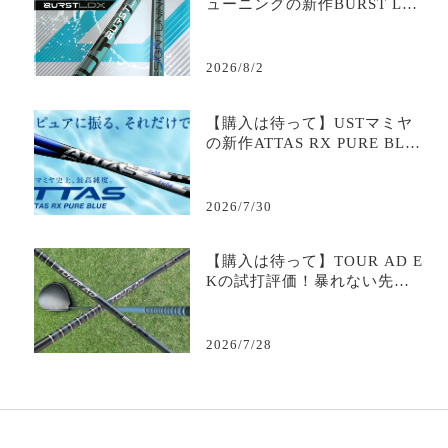
ューニングの新作BURST LD
Xの試打評価は？爆発的初速
と安定を生むトルクコントロ
ール｜評判・口コミ・スペッ
2026/8/2
ク・最安値を徹底解説
【購入は待って】USTマミヤ
の新作ATTAS RX PURE BLU
Eの試打評価は？｜評判・口コ
ミ・スペック・最安値を徹底
解説
2026/7/30
【購入は待って】TOUR AD E
Kの試打評価！暴れない先調
子の評判・価格を徹底解説
【完全ガイド】
2026/7/28