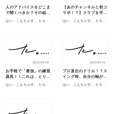
人のアドバイスをどこま
【あのチャンネルと初コ
で聞くべきか？その結論
ラボ！？】クラブを手で
をここで発表します！！
上げないためには？＆結
はい、こんちゃす。 たちと
はい、こんちゃす。 たちと
【反省会#11】
局○○が大切…【反省会#
もです。 ということで今回
もです。 ということで今回
10】
は、2025年4月03日に行っ
は、2025年3月30日に行っ
た練・・・
た練・・・
2025/03/19
2025/03/11
お手軽で「最強」の練習
プロ直伝のドリル！？ス
器具！！これは、とりあ
イング時、自分の軸がど
えず使ってみるに越した
こにあるか知っています
はい、こんちゃす。 たちと
はい、こんちゃす。 たちと
ことはない【反省会#0
か?【反省会#8】
もです。 ということで今回
もです。メルカリ
9】
は、2025年3月19日に行っ
https://px.a8.net/svt・・・
た練・・・