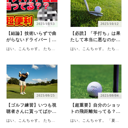
2025/10/13
2025/10/12
【結論】技術いらずで曲
【必読】「手打ち」は果
がらないドライバー｜今
たして本当に悪なのか？
日からできる安定化のコ
＆ゴルフが難しい理由と
はい、こんちゃす。 たちと
はい、こんちゃす。 たちと
ツとは？
は？
もです。 ということで今回
もです。 ということで今回
は、2025年2月21日に行っ
は、2025年2月09日に行っ
た練・・・
た練・・・
2025/09/25
2025/09/04
【ゴルフ練習】いつも視
【超重要】自分のショッ
聴者さんに貰ってばかり
トの飛距離知ってる？＆
のアドバイス、今回は、
視聴者さんからアドバイ
はい、こんちゃす。 たちと
はい、こんちゃす。 「夏よ
逆の立場になる！？
スとは？
もです。 ということで今回
り冬派、猫より鹿派」たち