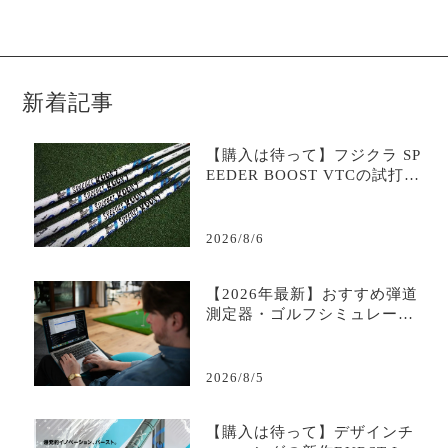
新着記事
【購入は待って】フジクラ SP
EEDER BOOST VTCの試打評
価は？二段階加速が生む飛距
離革命｜評判・口コミ・スペ
ック・最安値を徹底解説
2026/8/6
【2026年最新】おすすめ弾道
測定器・ゴルフシミュレータ
ー比較＆選び方完全ガイド｜
データで変わる練習効率
2026/8/5
【購入は待って】デザインチ