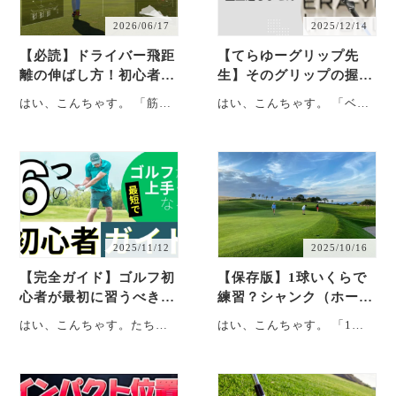
2026/06/17
2025/12/14
【必読】ドライバー飛距
【てらゆーグリップ先
離の伸ばし方！初心者が
生】そのグリップの握り
意識すべき３つの数値を
方、今のままだと一生上
はい、こんちゃす。 「筋ト
はい、こんちゃす。 「ベス
徹底解説
達しません…【完全保存
レしまくってたら、自然と
ト88から、マジでスコアが
版】
飛距離が伸びた」 たちとも
伸びない」たちともです。
です。 ・・・
皆さ・・・
2025/11/12
2025/10/16
【完全ガイド】ゴルフ初
【保存版】1球いくらで
心者が最初に習うべき6
練習？シャンク（ホーゼ
つの基本｜握り方・構
ル）原因と対策｜“謎の
はい、こんちゃす。たちと
はい、こんちゃす。 「1球
え・スイングまで徹底解
ライブ配信”まとめ
もです。 ということで、今
26円が過去最高」たちとも
説！
回はゴルフを始めた人への
です。 ということで今回
ガイドラインです。・・・
は、202・・・