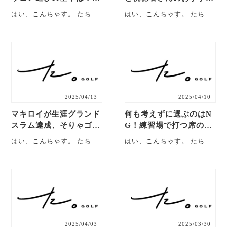
ちとも流、賢いウェア選
の練習方法とは？【反省
はい、こんちゃす。 たちと
はい、こんちゃす。 たちと
びの秘訣を公開！【反省
会#14】
もです。 ということで今回
もです。 ということで今回
会#15】
は、2025年4月24日に行っ
は、2025年4月21日に行っ
た練・・・
た練・・・
2025/04/13
2025/04/10
マキロイが生涯グランド
何も考えずに選ぶのはN
スラム達成、そりゃゴル
G！練習場で打つ席のお
ファーはみんな練習した
すすめの選び方とは？
はい、こんちゃす。 たちと
はい、こんちゃす。 たちと
くなる笑【反省会#13】
【反省会#12】
もです。 ということで今回
もです。 ということで今回
は、2025年4月13日に行っ
は、2025年4月10日に行っ
た練・・・
た練・・・
2025/04/03
2025/03/30