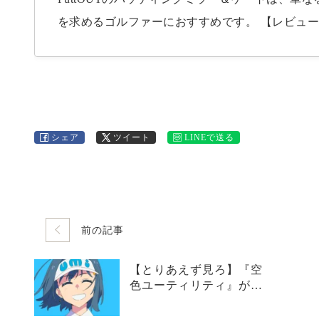
を求めるゴルファーにおすすめです。 【レビュー記事】 【爆速で上達】「 PuttOUT パッティングミ
ラー&ゲート」を忖度なしで徹底レビュー【パター練習器具】 https:
eview/ 特に以下のような方には、絶大な効果を発揮します。 パッティングの基本を固めたい初心者:
構え方や目の位置、ストロークの軌道など、パッ
シェア
ツイート
LINEで送る
前の記事
【とりあえず見ろ】『空
色ユーティリティ』が普
通のゴルフアニメじゃな
い理由とは？