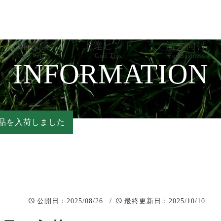
体験談
上達ヒント
法人向け
User Voices
Golf Tips
For Business
INFORMATION
お知らせ
売上改善サポ
器具レビュー
PR依頼
品を入荷しました
練習法
PR実績
ゴルフ知識
：2025/08/26 /
：2025/10/10
公開日
最終更新日