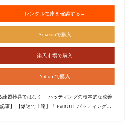
レンタル在庫を確認する→
Amazonで購入
楽天市場で購入
Yahoo!で購入
なる練習器具ではなく、 パッティングの根本的な改善
//t2-golf.com/puttout-mirrorandgate-r