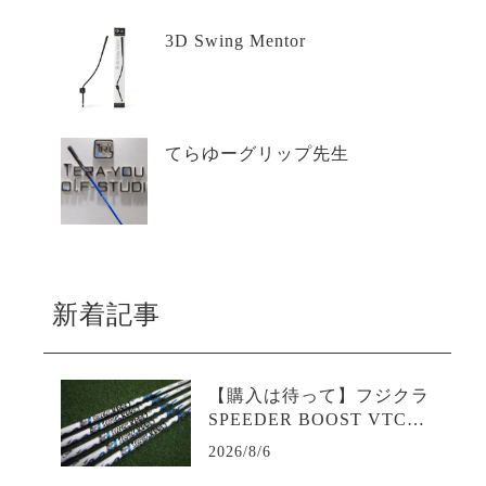
3D Swing Mentor
てらゆーグリップ先生
新着記事
【購入は待って】フジクラ
SPEEDER BOOST VTCの
試打評価は？二段階加速が
2026/8/6
生む飛距離革命｜評判・口