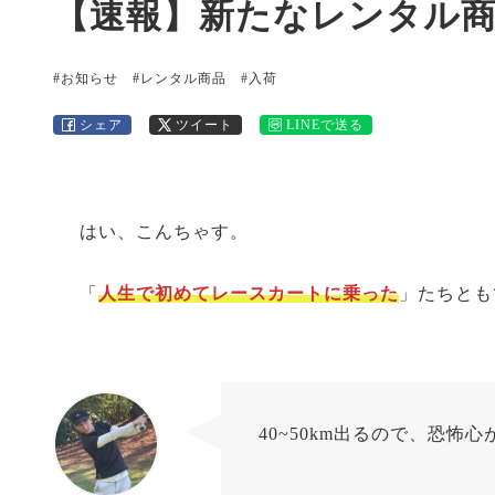
【速報】新たなレンタル
#お知らせ
#レンタル商品
#入荷
シェア
ツイート
LINEで送る
はい、こんちゃす。
「
人生で
初めて
レースカートに乗った
」たちとも
40~50km出るので、恐怖