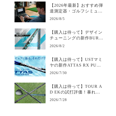
コミ・スペック・最安値を
【2026年最新】おすすめ弾
徹底解説
道測定器・ゴルフシミュレ
ーター比較＆選び方完全ガ
2026/8/5
イド｜データで変わる練習
効率
【購入は待って】デザイン
チューニングの新作BURS
T LDXの試打評価は？爆発
2026/8/2
的初速と安定を生むトルク
コントロール｜評判・口コ
【購入は待って】USTマミ
ミ・スペック・最安値を徹
ヤの新作ATTAS RX PURE
底解説
BLUEの試打評価は？｜評
2026/7/30
判・口コミ・スペック・最
安値を徹底解説
【購入は待って】TOUR A
D EKの試打評価！暴れな
い先調子の評判・価格を徹
2026/7/28
底解説【完全ガイド】