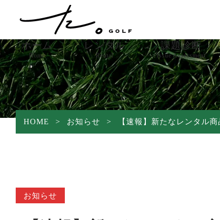
ホーム
レンタル
課題診断
Home
Rental
Issue Assessment
レンタル商品
レンタル方法
HOME
>
お知らせ
>
【速報】新たなレンタル商
よくある質問
保証プラン
中古/PR商品
お知らせ