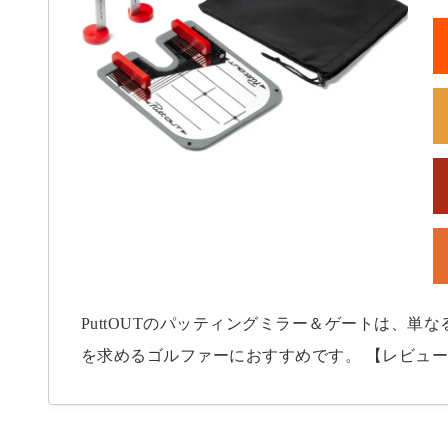
PuttOUTのパッティングミラー＆ゲートは、単
を求めるゴルファーにおすすめです。 【レビュー記事】 【爆速で上達】「 PuttOUT パッティングミ
ラー&ゲート」を忖度なしで徹底レビュー【パター練習器具】 https:
eview/ 特に以下のような方には、絶大な効果を発揮します。 パッティングの基本を固めたい初心者: