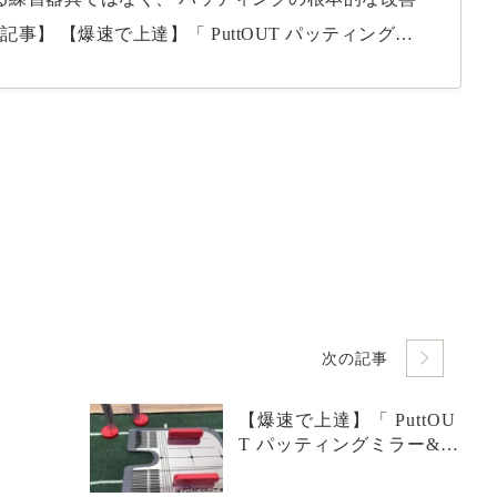
//t2-golf.com/puttout-mirrorandgate-r
ティングの最も重要な基本を視覚的に確認で…
次の記事
【爆速で上達】「 PuttOU
T パッティングミラー&ゲ
ート」を忖度なしで徹底
レビュー【パター練習器