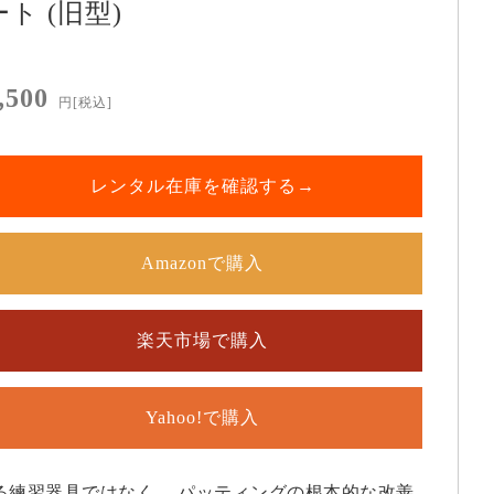
ート (旧型)
,500
円
[税込]
レンタル在庫を確認する→
Amazonで購入
楽天市場で購入
Yahoo!で購入
なる練習器具ではなく、 パッティングの根本的な改善