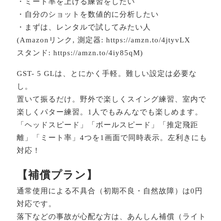
・ミート率を上げる練習をしたい
・自分のショットを数値的に分析したい
・まずは、レンタルで試してみたい人
(Amazonリンク, 測定器: https://amzn.to/4jtyvLX
スタンド: https://amzn.to/4iy85qM)
GST- 5 GLは、とにかく手軽。難しい設定は必要な
し。
置いて振るだけ。野外で楽しくスイング練習、室内で
楽しくパター練習。1人でもみんなでも楽しめます。
「ヘッドスピード」「ボールスピード」「推定飛距
離」「ミート率」4つを1画面で同時表示。左利きにも
対応！
【補償プラン】
通常使用による不具合（初期不良・自然故障）は0円
対応です。
落下などの事故が心配な方は、あんしん補償（ライト