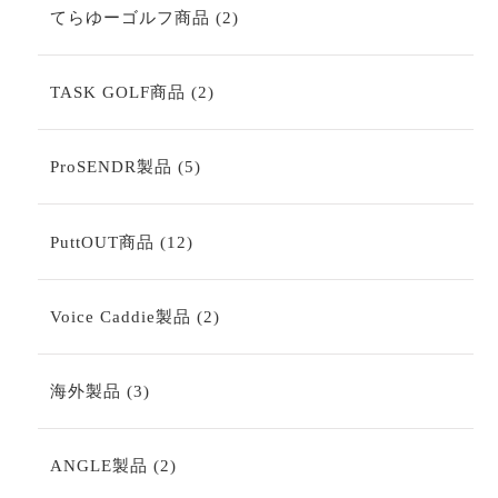
商
2
てらゆーゴルフ商品
2
品
個
の
商
2
TASK GOLF商品
2
品
個
の
商
5
ProSENDR製品
5
品
個
の
商
12
PuttOUT商品
12
品
個
の
商
2
Voice Caddie製品
2
品
個
の
商
3
海外製品
3
品
個
の
商
2
ANGLE製品
2
品
個