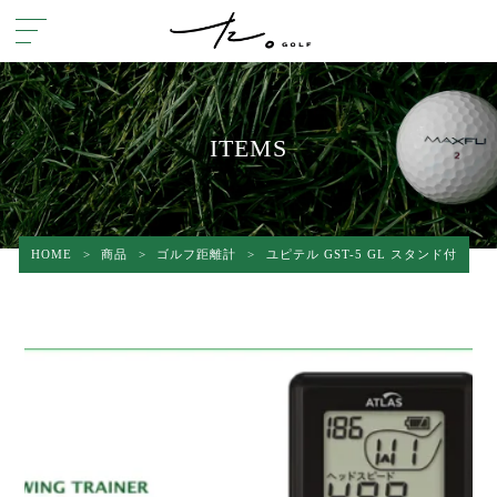
ITEMS
HOME
>
商品
>
ゴルフ距離計
>
ユピテル GST-5 GL スタンド付