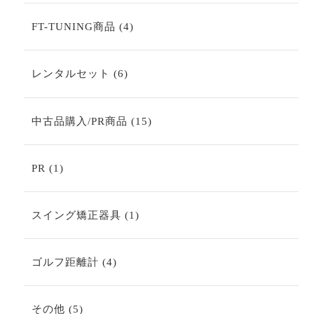
の
商
4
FT-TUNING商品
4
品
個
の
商
6
レンタルセット
6
品
個
の
商
15
中古品購入/PR商品
15
品
個
の
商
1
PR
1
品
個
の
商
1
スイング矯正器具
1
品
個
の
商
4
ゴルフ距離計
4
品
個
の
商
5
その他
5