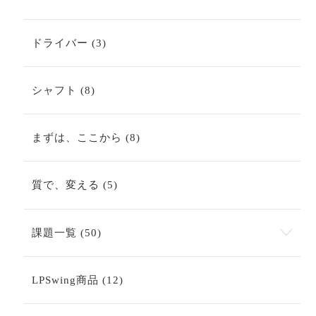
3
ドライバー
3
個
の
商
8
シャフト
8
品
個
の
商
8
まずは、ここから
8
品
個
の
商
5
質で、変える
5
品
個
の
商
50
課題一覧
50
品
個
の
商
12
LPSwing商品
12
品
個
の