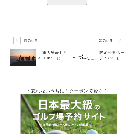
前の記事
次の記事
【重大発表】Y
限定公開ペー
ouTube「たち
ジ：いつもと
ともゴルフ」
違った場所
のメンバーシ
で、友人とゴ
ップについて
ルフ練習！？
河川敷で練習
した件が最&
高すぎた【反
\ 忘れないうちに！クーポンで賢く /
省会#16】