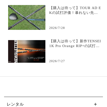
【購入は待って】TOUR AD E
Kの試打評価！暴れない先調
子の評判・価格を徹底解説
【完全ガイド】
2026/7/28
【購入は待って】新作TENSEI
1K Pro Orange RIP+の試打評
価は？「中元調子×RIP+」で
初速が伸びる次世代オレンジ
｜評判・スペック・最安値を
2026/7/27
徹底解説
レンタル