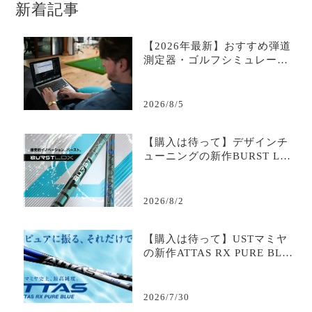
新着記事
【2026年最新】おすすめ弾道
測定器・ゴルフシミュレータ
ー比較＆選び方完全ガイド｜
データで変わる練習効率
2026/8/5
【購入は待って】デザインチ
ューニングの新作BURST LD
Xの試打評価は？爆発的初速
と安定を生むトルクコントロ
ール｜評判・口コミ・スペッ
2026/8/2
ク・最安値を徹底解説
【購入は待って】USTマミヤ
の新作ATTAS RX PURE BLU
Eの試打評価は？｜評判・口コ
ミ・スペック・最安値を徹底
解説
2026/7/30