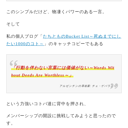
このシンプルだけど、物凄くパワーのある一言。
そして
私の個人ブログ「
たちとものBucket List～死ぬまでにし
たい1000のコト～
」のキャッチコピーでもある
「行動を伴わない言葉には価値がない～Words Wit
hout Deeds Are Worthless～」
アルゼンチンの革命家: チェ・ゲバラより
という力強いコトバ達に背中を押され、
メンバーシップの開設に挑戦してみようと思ったので
す。