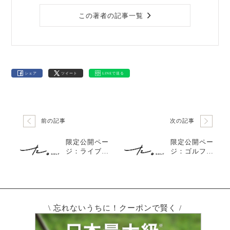
この著者の記事一覧
シェア
ツイート
LINEで送る
前の記事
次の記事
限定公開ペー
限定公開ペー
ジ：ライブ配
ジ：ゴルファ
信中の発表内
ー必見！ゴル
容と視聴者さ
フウェア選び
んのおすすめ
の基準は？た
の練習方法と
ちとも流、賢
は？【反省会#
いウェア選び
14】
の秘訣を公
\ 忘れないうちに！クーポンで賢く /
開！【反省会#
15】