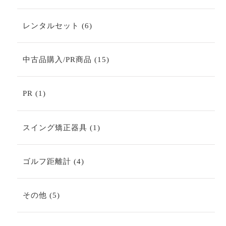
個
の
商
6
レンタルセット
6
品
個
の
商
15
中古品購入/PR商品
15
品
個
の
商
1
PR
1
品
個
の
商
1
スイング矯正器具
1
品
個
の
商
4
ゴルフ距離計
4
品
個
の
商
5
その他
5
品
個
の
商