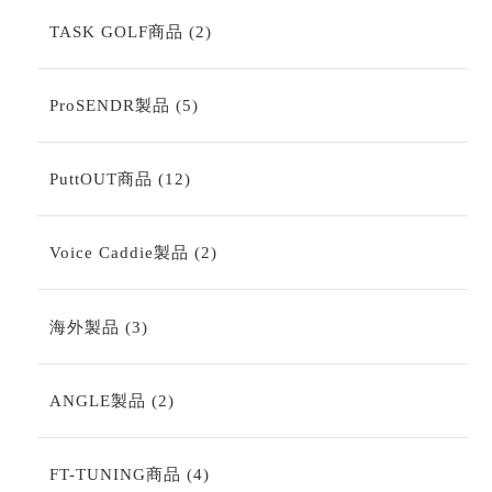
の
商
2
TASK GOLF商品
2
品
個
の
商
5
ProSENDR製品
5
品
個
の
商
12
PuttOUT商品
12
品
個
の
商
2
Voice Caddie製品
2
品
個
の
商
3
海外製品
3
品
個
の
商
2
ANGLE製品
2
品
個
の
商
4
FT-TUNING商品
4
品