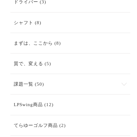
3
ドライバー
3
個
の
商
8
シャフト
8
品
個
の
商
8
まずは、ここから
8
品
個
の
商
5
質で、変える
5
品
個
の
商
50
課題一覧
50
品
個
の
商
12
LPSwing商品
12
品
個
の
商
2
てらゆーゴルフ商品
2
品
個