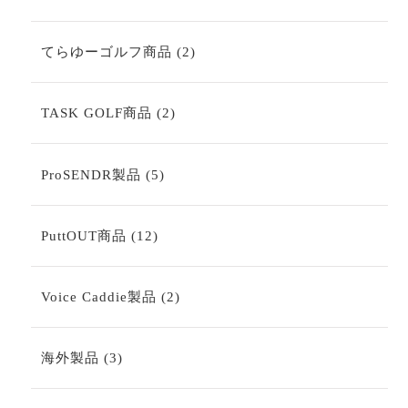
品
個
の
商
2
てらゆーゴルフ商品
2
品
個
の
商
2
TASK GOLF商品
2
品
個
の
商
5
ProSENDR製品
5
品
個
の
商
12
PuttOUT商品
12
品
個
の
商
2
Voice Caddie製品
2
品
個
の
商
3
海外製品
3
品
個
の