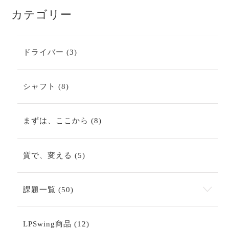
カテゴリー
3
ドライバー
3
個
の
商
8
シャフト
8
品
個
の
商
8
まずは、ここから
8
品
個
の
商
5
質で、変える
5
品
個
の
商
50
課題一覧
50
品
個
の
商
12
LPSwing商品
12