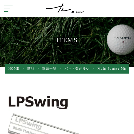
ITEMS
HOME
>
商品
>
課題一覧
>
パット数が多い
>
Multi Putting Mirror