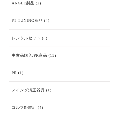
商
2
ANGLE製品
2
品
個
の
商
4
FT-TUNING商品
4
品
個
の
商
6
レンタルセット
6
品
個
の
商
15
中古品購入/PR商品
15
品
個
の
商
1
PR
1
品
個
の
商
1
スイング矯正器具
1
品
個
の
商
4
ゴルフ距離計
4
品
個