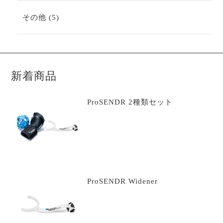
の
商
5
その他
5
品
個
の
商
品
新着商品
ProSENDR 2種類セット
ProSENDR Widener